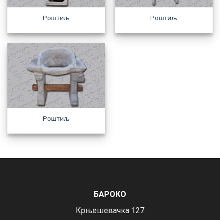
Роштиљ
Роштиљ
Роштиљ
БАРОКО
Крњешевачка 127