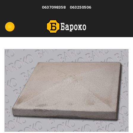
Skip
0637098358
063250506
to
content