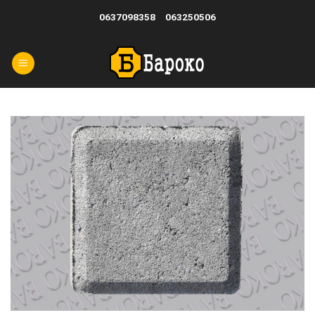
Skip
0637098358
063250506
to
content