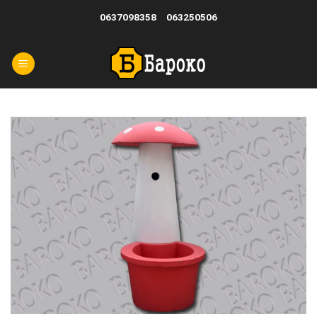
Skip
0637098358
063250506
to
content