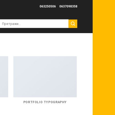
063250506
0637098358
Претрага
за:
PORTFOLIO TYPOGRAPHY