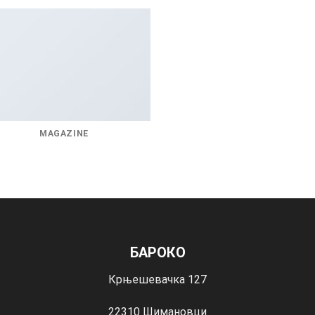
MAGAZINE
БАРОКО
Крњешевачка 127
22310 Шимановци