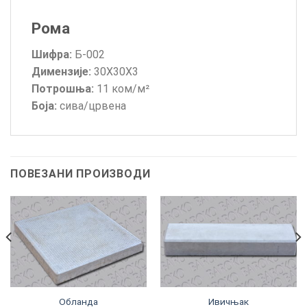
Рома
Шифра:
Б-002
Димензије:
30Х30Х3
Потрошња:
11 ком/м²
Боја:
сива/црвена
ПОВЕЗАНИ ПРОИЗВОДИ
Обланда
Ивичњак