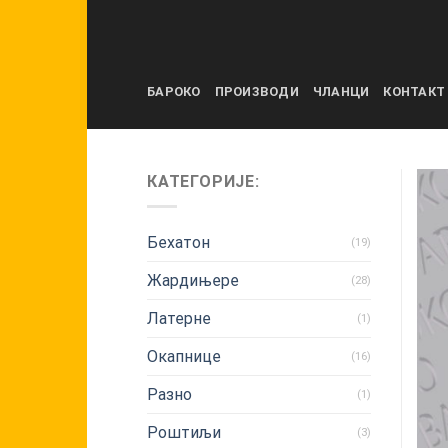
Skip
to
content
БАРОКО
ПРОИЗВОДИ
ЧЛАНЦИ
КОНТАКТ
КАТЕГОРИЈЕ:
Бехатон
(19)
Жардињере
(28)
Латерне
(1)
Окапнице
(16)
Разно
(1)
Роштиљи
(3)