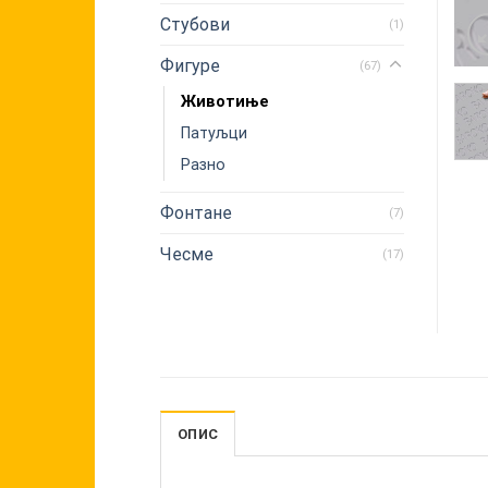
Стубови
(1)
Фигуре
(67)
Животиње
Патуљци
Разно
Фонтане
(7)
Чесме
(17)
ОПИС