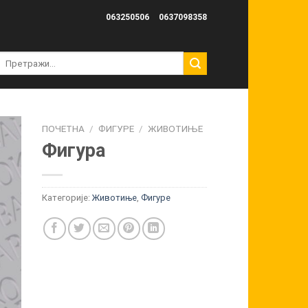
063250506
0637098358
Претрага
за:
ПОЧЕТНА
/
ФИГУРЕ
/
ЖИВОТИЊЕ
Фигура
Категорије:
Животиње
,
Фигуре