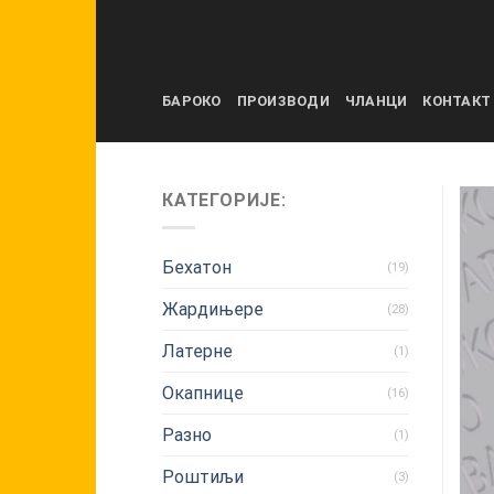
Skip
to
content
БАРОКО
ПРОИЗВОДИ
ЧЛАНЦИ
КОНТАКТ
КАТЕГОРИЈЕ:
Бехатон
(19)
Жардињере
(28)
Латерне
(1)
Окапнице
(16)
Разно
(1)
Роштиљи
(3)