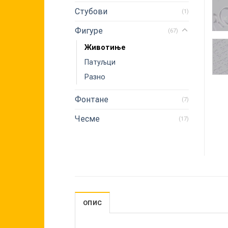
Стубови
(1)
Фигуре
(67)
Животиње
Патуљци
Разно
Фонтане
(7)
Чесме
(17)
ОПИС