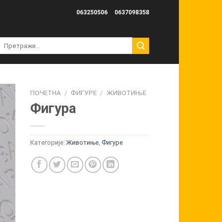
063250506
0637098358
Претрага
за:
ПОЧЕТНА
/
ФИГУРЕ
/
ЖИВОТИЊЕ
Фигура
Категорије:
Животиње
,
Фигуре