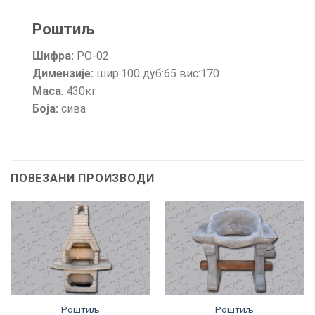
Роштиљ
Шифра:
РО-02
Димензије:
шир:100 дуб:65 вис:170
Маса
: 430кг
Боја:
сива
ПОВЕЗАНИ ПРОИЗВОДИ
Роштиљ
Роштиљ